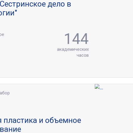
"Сестринское дело в
огии"
144
ое
академических
часов
набор
 пластика и объемное
вание