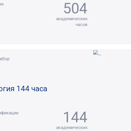
504
ия
академических
часов
набор
гия 144 часа
144
ификации
академических