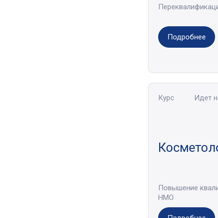
Переквалификац
Подробнее
Курс
Идет 
Косметоло
Повышение квал
НМО