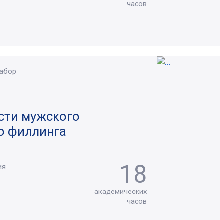
часов
набор
сти мужского
о филлинга
18
ия
академических
часов