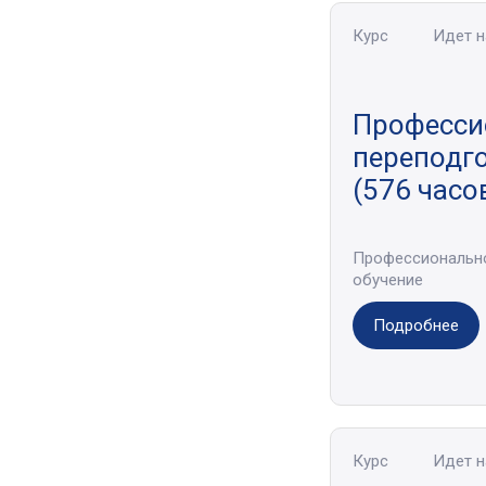
Курс
Идет 
Професси
переподго
(576 часо
Профессиональн
обучение
Подробнее
Курс
Идет 