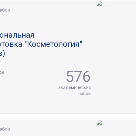
набор
ональная
товка "Косметология"
в)
576
ое
академических
часов
набор