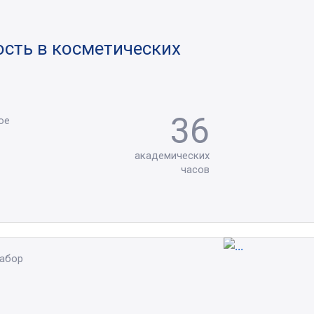
сть в косметических
36
ое
академических
часов
набор