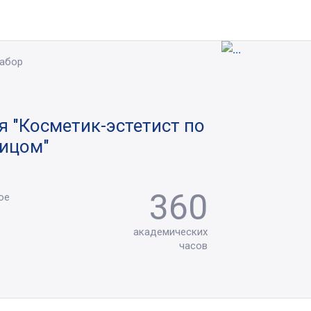
набор
 "Косметик-эстетист по
лицом"
360
ое
академических
часов