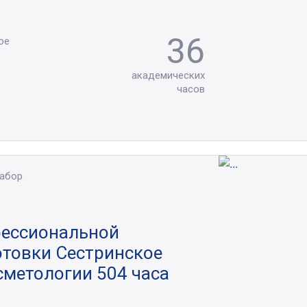
36
ое
академических
часов
набор
фессиональной
отовки Сестринское
сметологии 504 часа