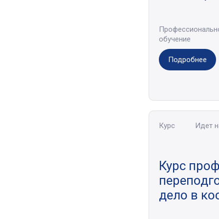
Профессиональн
обучение
Подробнее
Курс
Идет 
Курс про
переподг
дело в ко