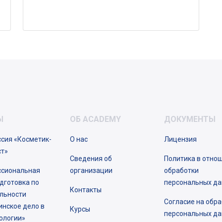
Ы
ОБ ACADEMY
ДОКУМЕНТЫ
сия «Косметик-
О нас
Лицензия
ст»
Сведения об
Политика в отно
сиональная
организации
обработки
дготовка по
персональных д
Контакты
льности
Согласие на обра
инское дело в
Курсы
персональных д
ологии»