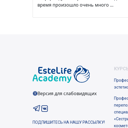
время произошло очень много ...
КУРС
Профес
эстети
Версия для слабовидящих
Профес
перепо
специа
«Сестр
ПОДПИШИТЕСЬ НА НАШУ РАССЫЛКУ!
космет